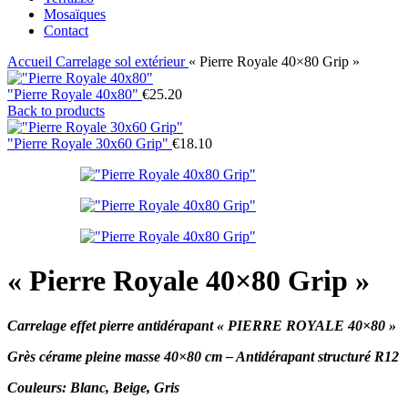
Mosaïques
Contact
Accueil
Carrelage sol extérieur
« Pierre Royale 40×80 Grip »
"Pierre Royale 40x80"
€
25.20
Back to products
"Pierre Royale 30x60 Grip"
€
18.10
« Pierre Royale 40×80 Grip »
Carrelage
effet pierre antidérapant
« PIERRE ROYALE 40×80 »
Grès cérame pleine masse 40×80 cm – Antidérapant structuré R12
Couleurs: Blanc, Beige, Gris