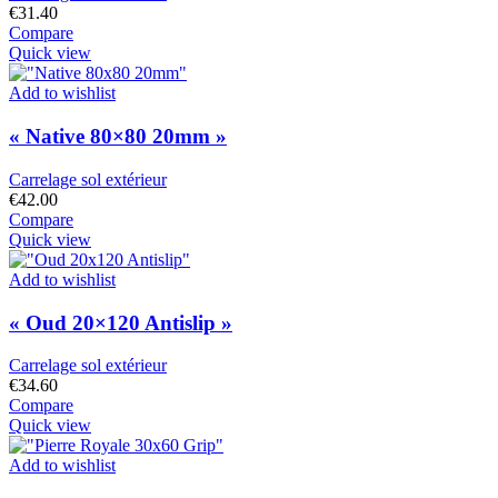
€
31.40
Compare
Quick view
Add to wishlist
« Native 80×80 20mm »
Carrelage sol extérieur
€
42.00
Compare
Quick view
Add to wishlist
« Oud 20×120 Antislip »
Carrelage sol extérieur
€
34.60
Compare
Quick view
Add to wishlist