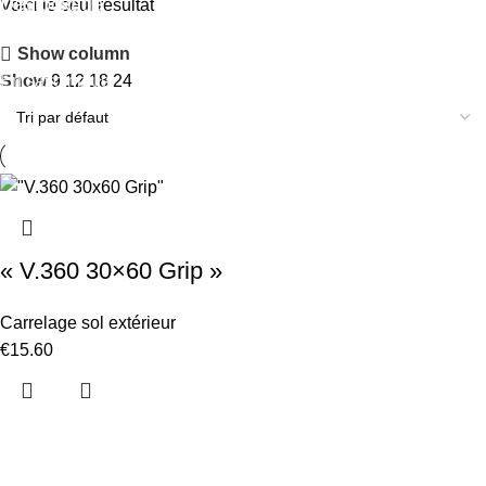
Déstockage
Voici le seul résultat
Remise jusqu'à 50%
Show column
En savoir plus
Show
9
12
18
24
« V.360 30×60 Grip »
Carrelage sol extérieur
€
15.60