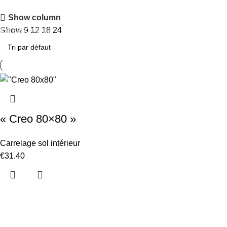
Remise jusqu'à 50%
Show column
En savoir plus
Show
9
12
18
24
« Creo 80×80 »
Carrelage sol intérieur
€
31.40