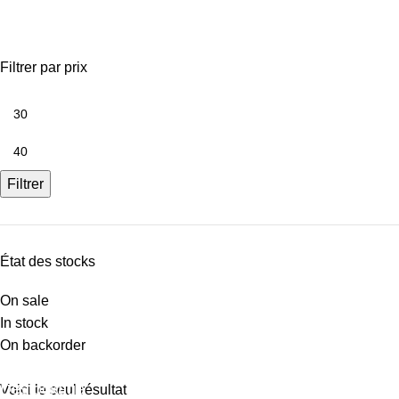
creo 80x80 vallelunga
Filtrer par prix
Filtrer
État des stocks
On sale
In stock
On backorder
Déstockage
Voici le seul résultat