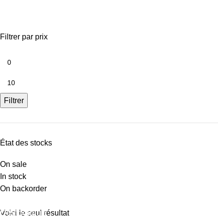
carrelages et mosaiques discount
Filtrer par prix
Filtrer
État des stocks
On sale
In stock
On backorder
Déstockage
Voici le seul résultat