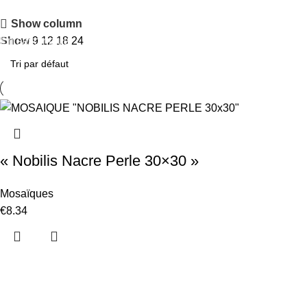
Remise jusqu'à 50%
Show column
En savoir plus
Show
9
12
18
24
« Nobilis Nacre Perle 30×30 »
Mosaïques
€
8.34