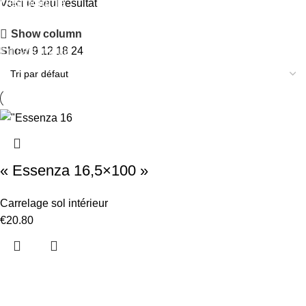
Déstockage
Voici le seul résultat
Remise jusqu'à 50%
Show column
En savoir plus
Show
9
12
18
24
« Essenza 16,5×100 »
Carrelage sol intérieur
€
20.80