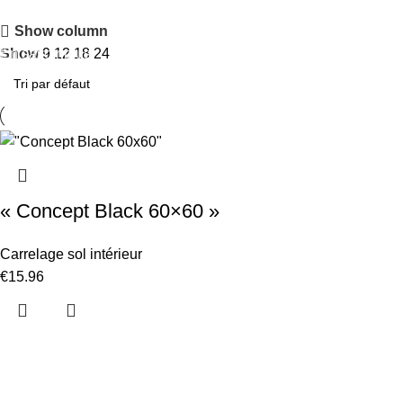
Remise jusqu'à 50%
Show column
En savoir plus
Show
9
12
18
24
« Concept Black 60×60 »
Carrelage sol intérieur
€
15.96