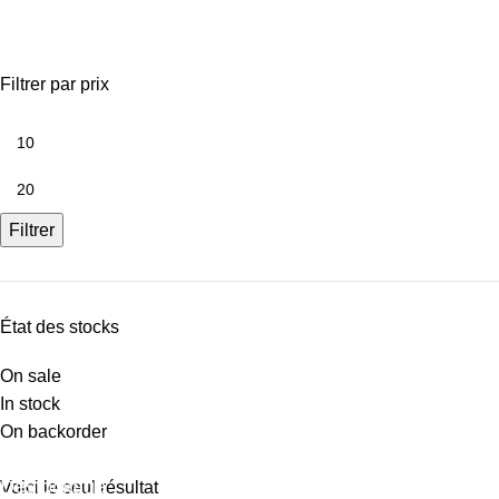
carrelage concept 60x60
Filtrer par prix
Filtrer
État des stocks
On sale
In stock
On backorder
Déstockage
Voici le seul résultat